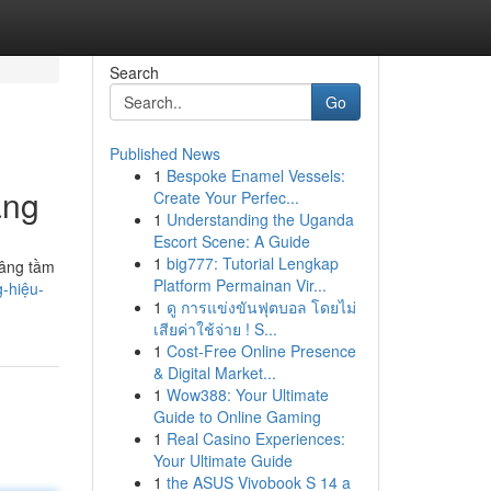
Search
Go
Published News
1
Bespoke Enamel Vessels:
àng
Create Your Perfec...
1
Understanding the Uganda
Escort Scene: A Guide
1
big777: Tutorial Lengkap
nâng tầm
Platform Permainan Vir...
-hiệu-
1
ดู การแข่งขันฟุตบอล โดยไม่
เสียค่าใช้จ่าย ! S...
1
Cost-Free Online Presence
& Digital Market...
1
Wow388: Your Ultimate
Guide to Online Gaming
1
Real Casino Experiences:
Your Ultimate Guide
1
the ASUS Vivobook S 14 a