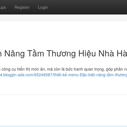
ups
Register
Login
n Nâng Tầm Thương Hiệu Nhà H
 công cụ hiển thị món ăn, mà còn là bức tranh quan trọng, góp phần 
4.bloggin-ads.com/65249587/thiết-kế-menu-Đặc-biệt-nâng-tầm-thương