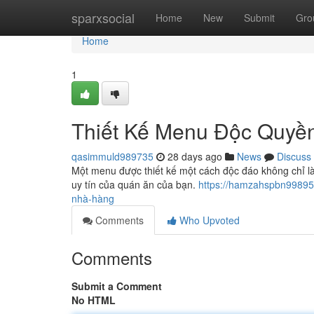
Home
sparxsocial
Home
New
Submit
Gro
Home
1
Thiết Kế Menu Độc Quyề
qasimmuld989735
28 days ago
News
Discuss
Một menu được thiết kế một cách độc đáo không chỉ là
uy tín của quán ăn của bạn.
https://hamzahspbn99895
nhà-hàng
Comments
Who Upvoted
Comments
Submit a Comment
No HTML