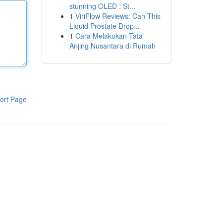
stunning OLED : St...
1
ViriFlow Reviews: Can This
Liquid Prostate Drop...
1
Cara Melakukan Tata
Anjing Nusantara di Rumah
ort Page