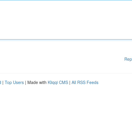
Rep
d
|
Top Users
| Made with
Kliqqi CMS
|
All RSS Feeds