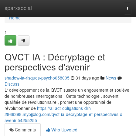
Home
sparxsocial
Togg
navi
Home
1
QVCT IA : Décryptage et
perspectives d'avenir
shadow-ia-risques-psycho058005
31 days ago
News
Discuss
L' développement de la QVCT suscite un engouement et soulève
de nombreuses interrogations . Cette technologie , souvent
qualifiée de révolutionnaire , promet une opportunité de
révolutionner de
https://ai-act-obligations-drh-
2866398.mybjjblog.com/qvct-ia-décryptage-et-perspectives-d-
avenir-54255255
Comments
Who Upvoted