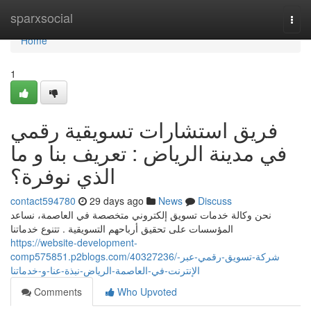
Home
sparxsocial
Togg
navi
Home
1
فريق استشارات تسويقية رقمي
في مدينة الرياض : تعريف بنا و ما
الذي نوفرة؟
contact594780
29 days ago
News
Discuss
نحن وكالة خدمات تسويق إلكتروني متخصصة في العاصمة، نساعد
المؤسسات على تحقيق أرباحهم التسويقية . تتنوع خدماتنا
https://website-development-
comp575851.p2blogs.com/40327236/شركة-تسويق-رقمي-عبر-
الإنترنت-في-العاصمة-الرياض-نبذة-عنا-و-خدماتنا
Comments
Who Upvoted