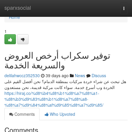
Home
sparxsocial
Togg
navi
Home
1
توفير سكراب أرخص العروض
والسريعة الخدمة
delilahwccz352530
39 days ago
News
Discuss
هل تبحث عن شراء خردة مركبات بمنطقة الدمام؟ نحن أفضل القيم على
الخردة وب أسرع خدمة. سواء كانت مركبة قديمة، نحن مستعدون
https://hiraj.co/%d8%b4%d8%b1%d8%a7%d8%a1-
%d8%b3%d9%83%d8%b1%d8%a7%d8%a8-
%d8%a7%d9%84%d8%af%d9%85%d8%a7%d9%85/
Comments
Who Upvoted
Comments