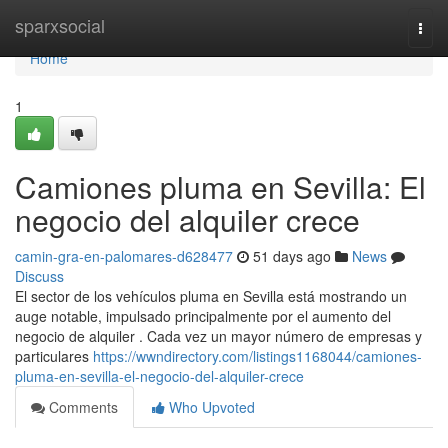
Home
sparxsocial
Togg
navi
Home
1
Camiones pluma en Sevilla: El
negocio del alquiler crece
camin-gra-en-palomares-d628477
51 days ago
News
Discuss
El sector de los vehículos pluma en Sevilla está mostrando un
auge notable, impulsado principalmente por el aumento del
negocio de alquiler . Cada vez un mayor número de empresas y
particulares
https://wwndirectory.com/listings1168044/camiones-
pluma-en-sevilla-el-negocio-del-alquiler-crece
Comments
Who Upvoted