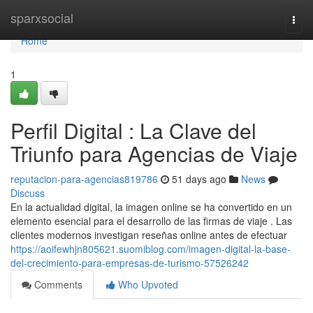
Home
sparxsocial
Togg
navi
Home
1
Perfil Digital : La Clave del
Triunfo para Agencias de Viaje
reputacion-para-agencias819786
51 days ago
News
Discuss
En la actualidad digital, la imagen online se ha convertido en un
elemento esencial para el desarrollo de las firmas de viaje . Las
clientes modernos investigan reseñas online antes de efectuar
https://aoifewhjn805621.suomiblog.com/imagen-digital-la-base-
del-crecimiento-para-empresas-de-turismo-57526242
Comments
Who Upvoted