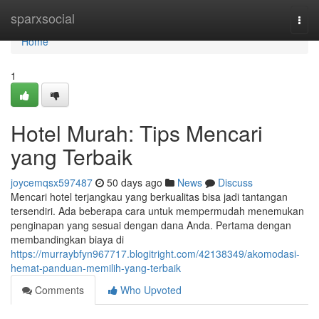
Home
sparxsocial
Togg
navi
Home
1
Hotel Murah: Tips Mencari
yang Terbaik
joycemqsx597487
50 days ago
News
Discuss
Mencari hotel terjangkau yang berkualitas bisa jadi tantangan
tersendiri. Ada beberapa cara untuk mempermudah menemukan
penginapan yang sesuai dengan dana Anda. Pertama dengan
membandingkan biaya di
https://murraybfyn967717.blogitright.com/42138349/akomodasi-
hemat-panduan-memilih-yang-terbaik
Comments
Who Upvoted