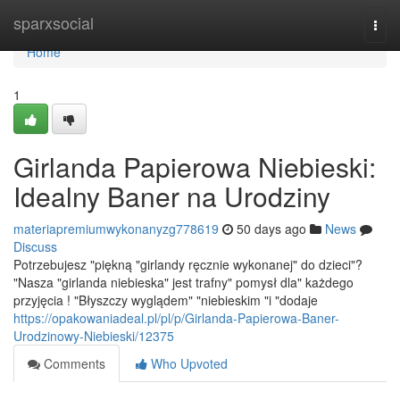
Home
sparxsocial
Togg
navi
Home
1
Girlanda Papierowa Niebieski:
Idealny Baner na Urodziny
materiapremiumwykonanyzg778619
50 days ago
News
Discuss
Potrzebujesz "piękną "girlandy ręcznie wykonanej" do dzieci"?
"Nasza "girlanda niebieska" jest trafny" pomysł dla" każdego
przyjęcia ! "Błyszczy wyglądem" "niebieskim "i "dodaje
https://opakowaniadeal.pl/pl/p/Girlanda-Papierowa-Baner-
Urodzinowy-Niebieski/12375
Comments
Who Upvoted