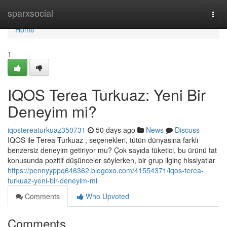
Home
sparxsocial
Togg
navi
Home
1
IQOS Terea Turkuaz: Yeni Bir
Deneyim mi?
iqostereaturkuaz350731
50 days ago
News
Discuss
IQOS ile Terea Turkuaz , seçenekleri, tütün dünyasına farklı
benzersiz deneyim getiriyor mu? Çok sayıda tüketici, bu ürünü tat
konusunda pozitif düşünceler söylerken, bir grup ilginç hissiyatlar
https://pennyyppq646362.blogoxo.com/41554371/iqos-terea-
turkuaz-yeni-bir-deneyim-mi
Comments
Who Upvoted
Comments