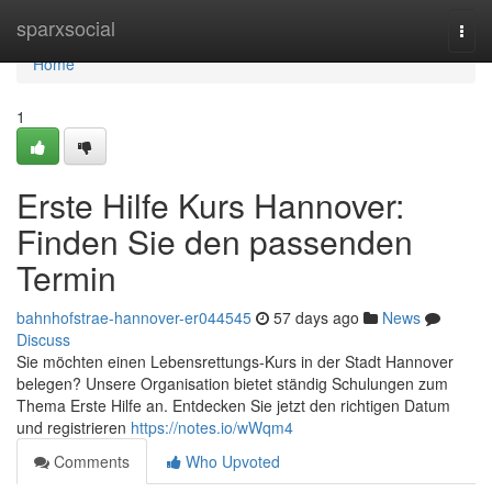
Home
sparxsocial
Togg
navi
Home
1
Erste Hilfe Kurs Hannover:
Finden Sie den passenden
Termin
bahnhofstrae-hannover-er044545
57 days ago
News
Discuss
Sie möchten einen Lebensrettungs-Kurs in der Stadt Hannover
belegen? Unsere Organisation bietet ständig Schulungen zum
Thema Erste Hilfe an. Entdecken Sie jetzt den richtigen Datum
und registrieren
https://notes.io/wWqm4
Comments
Who Upvoted