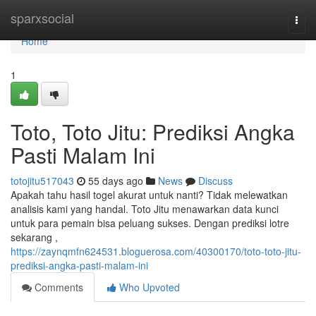
Home
sparxsocial
Togg
navi
Home
1
Toto, Toto Jitu: Prediksi Angka
Pasti Malam Ini
totojitu517043
55 days ago
News
Discuss
Apakah tahu hasil togel akurat untuk nanti? Tidak melewatkan
analisis kami yang handal. Toto Jitu menawarkan data kunci
untuk para pemain bisa peluang sukses. Dengan prediksi lotre
sekarang ,
https://zaynqmfn624531.bloguerosa.com/40300170/toto-toto-jitu-
prediksi-angka-pasti-malam-ini
Comments
Who Upvoted