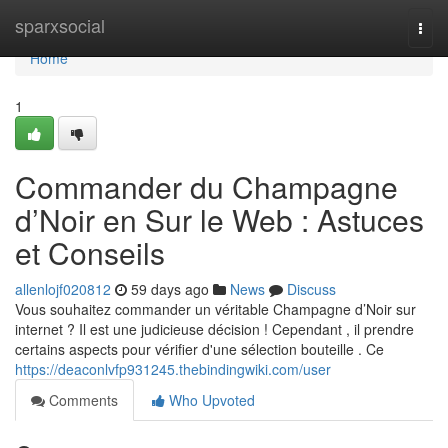
Home
sparxsocial
Togg
navi
Home
1
Commander du Champagne
d’Noir en Sur le Web : Astuces
et Conseils
allenlojf020812
59 days ago
News
Discuss
Vous souhaitez commander un véritable Champagne d’Noir sur
internet ? Il est une judicieuse décision ! Cependant , il prendre
certains aspects pour vérifier d'une sélection bouteille . Ce
https://deaconlvfp931245.thebindingwiki.com/user
Comments
Who Upvoted