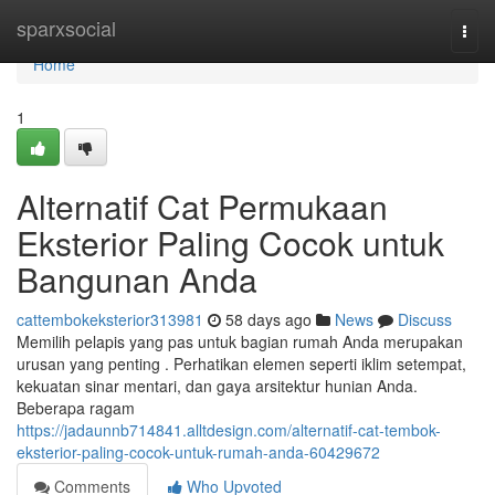
Home
sparxsocial
Togg
navi
Home
1
Alternatif Cat Permukaan
Eksterior Paling Cocok untuk
Bangunan Anda
cattembokeksterior313981
58 days ago
News
Discuss
Memilih pelapis yang pas untuk bagian rumah Anda merupakan
urusan yang penting . Perhatikan elemen seperti iklim setempat,
kekuatan sinar mentari, dan gaya arsitektur hunian Anda.
Beberapa ragam
https://jadaunnb714841.alltdesign.com/alternatif-cat-tembok-
eksterior-paling-cocok-untuk-rumah-anda-60429672
Comments
Who Upvoted