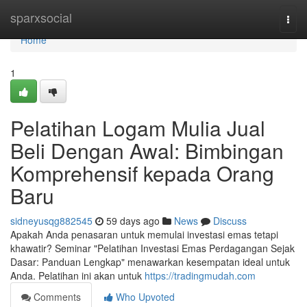
Home
sparxsocial
Togg
navi
Home
1
Pelatihan Logam Mulia Jual
Beli Dengan Awal: Bimbingan
Komprehensif kepada Orang
Baru
sidneyusqg882545
59 days ago
News
Discuss
Apakah Anda penasaran untuk memulai investasi emas tetapi
khawatir? Seminar "Pelatihan Investasi Emas Perdagangan Sejak
Dasar: Panduan Lengkap" menawarkan kesempatan ideal untuk
Anda. Pelatihan ini akan untuk
https://tradingmudah.com
Comments
Who Upvoted