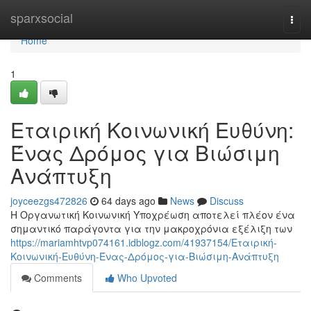
Home
sparxsocial
Togg
navi
Home
1
Εταιρική Κοινωνική Ευθύνη:
Ένας Δρόμος για Βιώσιμη
Ανάπτυξη
joyceezgs472826
64 days ago
News
Discuss
Η Οργανωτική Κοινωνική Υποχρέωση αποτελεί πλέον ένα
σημαντικό παράγοντα για την μακροχρόνια εξέλιξη των
https://mariamhtvp074161.idblogz.com/41937154/Εταιρική-
Κοινωνική-Ευθύνη-Ένας-Δρόμος-για-Βιώσιμη-Ανάπτυξη
Comments
Who Upvoted