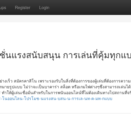
ups
Register
Login
่นแรงสนับสนุน การเล่นที่คุ้มทุกแ
อย่างเร็ว สมัครคาสิโน เพราะรองรับในสิ่งที่ต้องการของผู้เล่นที่ต้องการคว
ายรูปแบบ ไม่ว่าจะเป็นบาคาร่า สล็อต หรือเกมไพ่ต่างๆซึ่งสามารถเล่นได้
ำให้ผู้เล่นเชื่อมั่นสำหรับในการพนันออนไลน์ที่ไม่ต้องเดินทางไปสถานที่จริ
-บคาส-โนออนไลน-โปรโมช-นแรงสน-บสน-น-การเล-นท-ค-มท-กแบบ