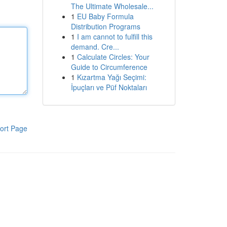
The Ultimate Wholesale...
1
EU Baby Formula
Distribution Programs
1
I am cannot to fulfill this
demand. Cre...
1
Calculate Circles: Your
Guide to Circumference
1
Kızartma Yağı Seçimi:
İpuçları ve Püf Noktaları
ort Page