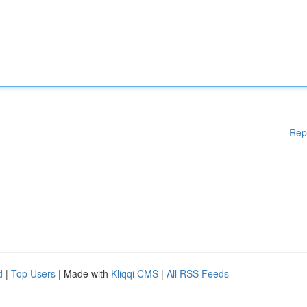
Rep
d
|
Top Users
| Made with
Kliqqi CMS
|
All RSS Feeds