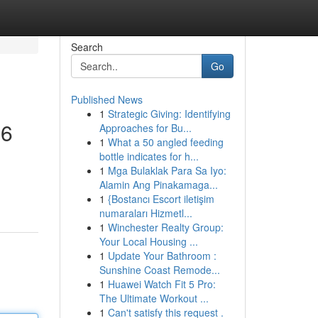
Search
Go
Published News
1
Strategic Giving: Identifying
26
Approaches for Bu...
1
What a 50 angled feeding
bottle indicates for h...
1
Mga Bulaklak Para Sa Iyo:
Alamin Ang Pinakamaga...
1
{Bostancı Escort iletişim
numaraları Hizmetl...
1
Winchester Realty Group:
Your Local Housing ...
1
Update Your Bathroom :
Sunshine Coast Remode...
1
Huawei Watch Fit 5 Pro:
The Ultimate Workout ...
1
Can't satisfy this request .