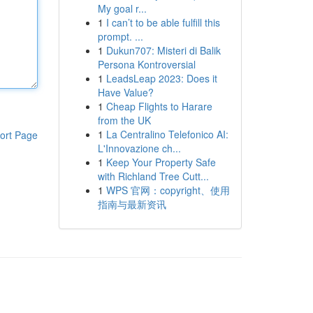
My goal r...
1
I can’t to be able fulfill this
prompt. ...
1
Dukun707: Misteri di Balik
Persona Kontroversial
1
LeadsLeap 2023: Does it
Have Value?
1
Cheap Flights to Harare
from the UK
1
La Centralino Telefonico AI:
ort Page
L'Innovazione ch...
1
Keep Your Property Safe
with Richland Tree Cutt...
1
WPS 官网：copyright、使用
指南与最新资讯