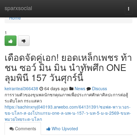
Home
sparxsocial
Togg
navi
Home
1
เดือดจัดคู่เอก! ยอดเหล็กเพชร ท้า
ชน ซอว์ มิน มิน นำทัพศึก ONE
ลุมพินี 157 วันศุกร์นี้
keiranteal366438
64 days ago
News
Discuss
การรวมตัวของขุนพลนักชกคุณภาพเพื่อประกาศศักดาศิลปะการต่อสู้
ระดับโลก กระแสคว
https://sachinxnyj040193.arwebo.com/64131391/ซอฟต-พาวเวอร-
ขย-บโลก-ส-องโปรแกรม-one-ล-มพ-น-157-ว-นท-5-ม-ย-2569-ขนท-
พมวยไทยระด-บโลก
Comments
Who Upvoted