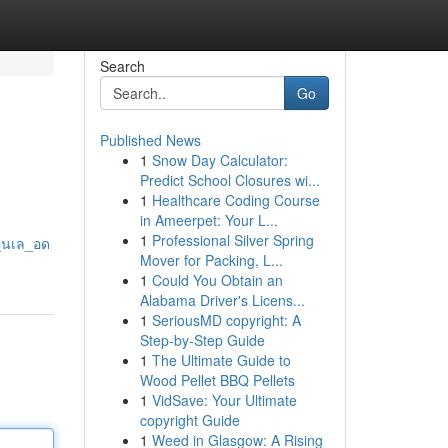
Search
Go
Published News
1
Snow Day Calculator:
Predict School Closures wi...
1
Healthcare Coding Course
in Ameerpet: Your L...
1
Professional Silver Spring
ส_นเล_อด
Mover for Packing, L...
1
Could You Obtain an
Alabama Driver's Licens...
1
SeriousMD copyright: A
Step-by-Step Guide
1
The Ultimate Guide to
Wood Pellet BBQ Pellets
1
VidSave: Your Ultimate
copyright Guide
1
Weed in Glasgow: A Rising