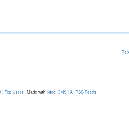
Rep
d
|
Top Users
| Made with
Kliqqi CMS
|
All RSS Feeds