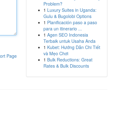
Problem?
1
Luxury Suites in Uganda:
Gulu & Bugolobi Options
1
Planificación paso a paso
para un itinerario ...
1
Agen SEO Indonesia
Terbaik untuk Usaha Anda
1
Kubet: Hướng Dẫn Chi Tiết
và Mẹo Chơi
ort Page
1
Bulk Reductions: Great
Rates & Bulk Discounts