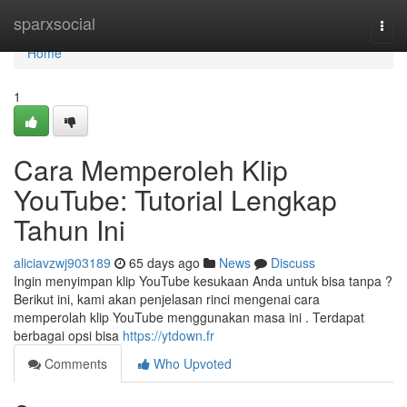
Home
sparxsocial
Togg
navi
Home
1
Cara Memperoleh Klip
YouTube: Tutorial Lengkap
Tahun Ini
aliciavzwj903189
65 days ago
News
Discuss
Ingin menyimpan klip YouTube kesukaan Anda untuk bisa tanpa ?
Berikut ini, kami akan penjelasan rinci mengenai cara
memperolah klip YouTube menggunakan masa ini . Terdapat
berbagai opsi bisa
https://ytdown.fr
Comments
Who Upvoted