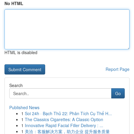
No HTML
HTML is disabled
Report Page
Search
Go
Published News
1
Soi 24h · Bạch Thủ 22: Phân Tích Cụ Thể H...
1
The Classics Cigarettes: A Classic Option
1
Innovative Rapid Facial Filler Delivery : ...
1
美洽：客服解决方案，助力企业 提升服务质量