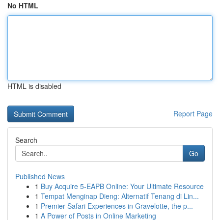
No HTML
HTML is disabled
Report Page
Search
Go
Published News
1
Buy Acquire 5-EAPB Online: Your Ultimate Resource
1
Tempat Menginap Dieng: Alternatif Tenang di Lin...
1
Premier Safari Experiences in Gravelotte, the p...
1
A Power of Posts in Online Marketing