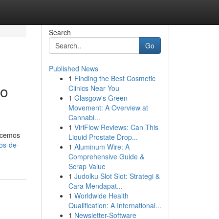
Search
Go
Published News
1
Finding the Best Cosmetic
so
Clinics Near You
1
Glasgow's Green
Movement: A Overview at
Cannabi...
1
ViriFlow Reviews: Can This
recemos
Liquid Prostate Drop...
os-de-
1
Aluminum Wire: A
Comprehensive Guide &
Scrap Value
1
Judolku Slot Slot: Strategi &
Cara Mendapat...
1
Worldwide Health
Qualification: A International...
1
Newsletter-Software