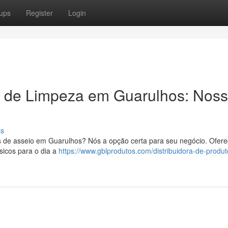
ups
Register
Login
es de Limpeza em Guarulhos: Nos
ss
os de asseio em Guarulhos? Nós a opção certa para seu negócio. Ofe
sicos para o dia a
https://www.gblprodutos.com/distribuidora-de-produt