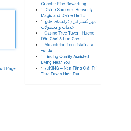
Quentn: Eine Bewertung
1
Divine Sorcerer: Heavenly
Magic and Divine Heri...
1
مهر گستر ایران: راهنمای جامع
خدمات و محصولات
1
Casino Trực Tuyến: Hướng
Dẫn Chơi & Lựa Chọn
1
Metanfetamina cristalina à
venda
1
Finding Quality Assisted
Living Near You
1
79KING – Nền Tảng Giải Trí
ort Page
Trực Tuyến Hiện Đại ...