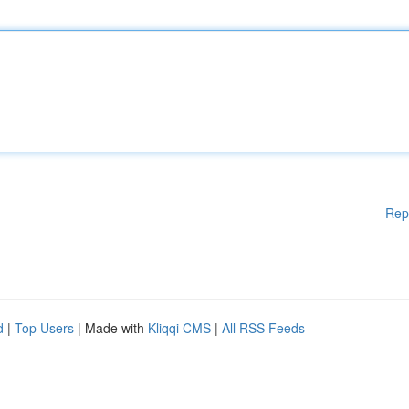
Rep
d
|
Top Users
| Made with
Kliqqi CMS
|
All RSS Feeds