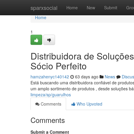
Home
sparxsocial
Home
New
Submit
Gro
Home
1
Distribuidora de Soluçõ
Sócio Perfeito
hamzahenyc140142
63 days ago
News
Discu
Está buscando uma distribuidora confiável de produt
um amplo sortimento de produtos , desde soluções bá
limpeza/sp/guarulhos
Comments
Who Upvoted
Comments
Submit a Comment