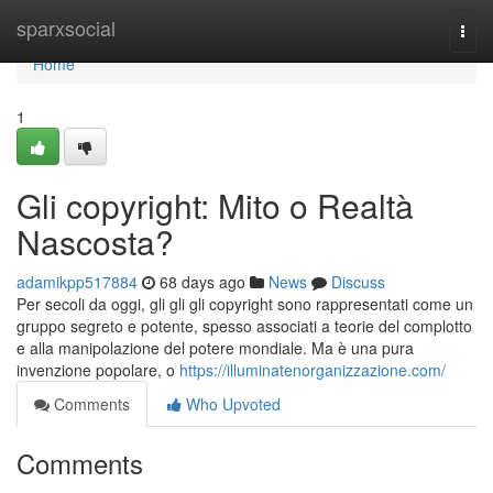
Home
sparxsocial
Togg
navi
Home
1
Gli copyright: Mito o Realtà
Nascosta?
adamikpp517884
68 days ago
News
Discuss
Per secoli da oggi, gli gli gli copyright sono rappresentati come un
gruppo segreto e potente, spesso associati a teorie del complotto
e alla manipolazione del potere mondiale. Ma è una pura
invenzione popolare, o
https://illuminatenorganizzazione.com/
Comments
Who Upvoted
Comments