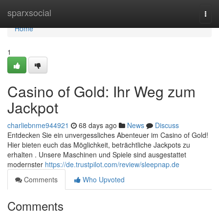
Home
sparxsocial
Togg
navi
Home
1
Casino of Gold: Ihr Weg zum
Jackpot
charliebnme944921
68 days ago
News
Discuss
Entdecken Sie ein unvergessliches Abenteuer im Casino of Gold!
Hier bieten euch das Möglichkeit, beträchtliche Jackpots zu
erhalten . Unsere Maschinen und Spiele sind ausgestattet
modernster
https://de.trustpilot.com/review/sleepnap.de
Comments
Who Upvoted
Comments