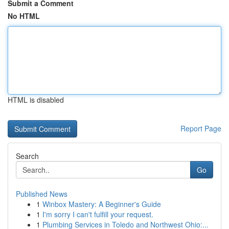
Submit a Comment
No HTML
HTML is disabled
Report Page
Search
Go
Published News
1
Winbox Mastery: A Beginner's Guide
1
I'm sorry I can't fulfill your request.
1
Plumbing Services in Toledo and Northwest Ohio:...