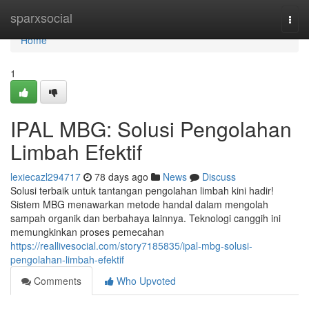
Home
sparxsocial
Togg
navi
Home
1
IPAL MBG: Solusi Pengolahan
Limbah Efektif
lexiecazl294717
78 days ago
News
Discuss
Solusi terbaik untuk tantangan pengolahan limbah kini hadir!
Sistem MBG menawarkan metode handal dalam mengolah
sampah organik dan berbahaya lainnya. Teknologi canggih ini
memungkinkan proses pemecahan
https://reallivesocial.com/story7185835/ipal-mbg-solusi-
pengolahan-limbah-efektif
Comments
Who Upvoted