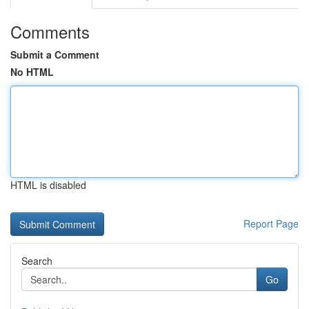
Comments
Submit a Comment
No HTML
HTML is disabled
Report Page
Search
Go