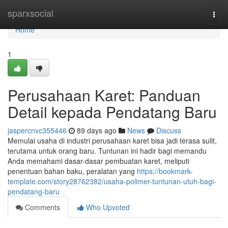
Home
sparxsocial
Togg
navi
Home
1
Perusahaan Karet: Panduan
Detail kepada Pendatang Baru
jaspercnvc355446
89 days ago
News
Discuss
Memulai usaha di industri perusahaan karet bisa jadi terasa sulit,
terutama untuk orang baru. Tuntunan ini hadir bagi memandu
Anda memahami dasar-dasar pembuatan karet, meliputi
penentuan bahan baku, peralatan yang
https://bookmark-
template.com/story28762382/usaha-polimer-tuntunan-utuh-bagi-
pendatang-baru
Comments
Who Upvoted