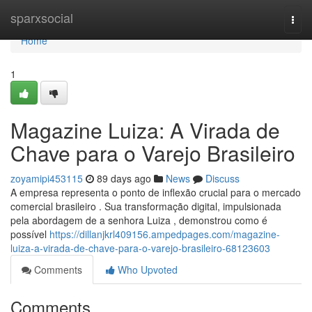
Home
sparxsocial
Togg
navi
Home
1
Magazine Luiza: A Virada de
Chave para o Varejo Brasileiro
zoyamipi453115
89 days ago
News
Discuss
A empresa representa o ponto de inflexão crucial para o mercado
comercial brasileiro . Sua transformação digital, impulsionada
pela abordagem de a senhora Luiza , demonstrou como é
possível
https://dillanjkrl409156.ampedpages.com/magazine-
luiza-a-virada-de-chave-para-o-varejo-brasileiro-68123603
Comments
Who Upvoted
Comments