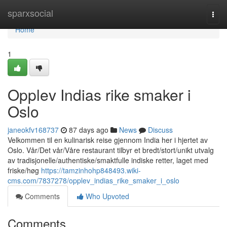
Home
sparxsocial
Togg
navi
Home
1
Opplev Indias rike smaker i
Oslo
janeokfv168737
87 days ago
News
Discuss
Velkommen til en kulinarisk reise gjennom India her i hjertet av
Oslo. Vår/Det vår/Våre restaurant tilbyr et bredt/stort/unikt utvalg
av tradisjonelle/authentiske/smaktfulle indiske retter, laget med
friske/høg
https://tamzinhohp848493.wiki-
cms.com/7837278/opplev_indias_rike_smaker_i_oslo
Comments
Who Upvoted
Comments