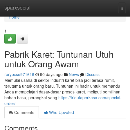
Home
sparxsocial
Togg
navi
Home
1
Pabrik Karet: Tuntunan Utuh
untuk Orang Awam
rorypxse971616
90 days ago
News
Discuss
Memulai usaha di sektor industri karet bisa jadi terasa rumit,
terutama untuk orang baru. Tuntunan ini hadir untuk memandu
Anda mempelajari dasar-dasar proses karet, meliputi pemilihan
bahan baku, perangkat yang
https://tridutaperkasa.com/special-
order/
Comments
Who Upvoted
Comments