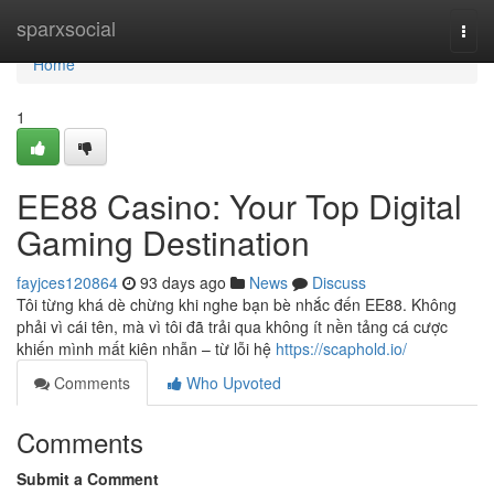
Home
sparxsocial
Togg
navi
Home
1
EE88 Casino: Your Top Digital
Gaming Destination
fayjces120864
93 days ago
News
Discuss
Tôi từng khá dè chừng khi nghe bạn bè nhắc đến EE88. Không
phải vì cái tên, mà vì tôi đã trải qua không ít nền tảng cá cược
khiến mình mất kiên nhẫn – từ lỗi hệ
https://scaphold.io/
Comments
Who Upvoted
Comments
Submit a Comment