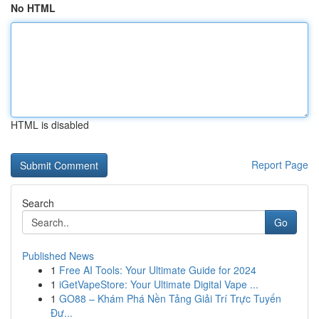
No HTML
HTML is disabled
Report Page
Search
Go
Published News
1
Free AI Tools: Your Ultimate Guide for 2024
1
iGetVapeStore: Your Ultimate Digital Vape ...
1
GO88 – Khám Phá Nền Tảng Giải Trí Trực Tuyến
Đư...