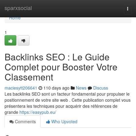
Home
sparxsocial
Togg
navi
Home
1
Backlinks SEO : Le Guide
Complet pour Booster Votre
Classement
maciesytt206641
110 days ago
News
Discuss
Les backlinks SEO sont un facteur fondamental pour propulser le
positionnement de votre site web . Cette publication complet vous
présentera les techniques pour acquérir des références de
grande
https://easypub.eu/
Comments
Who Upvoted