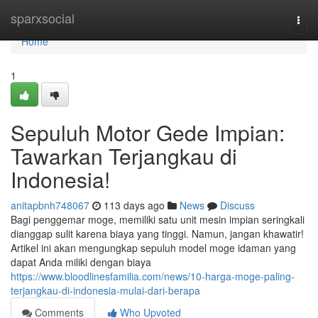
Home
sparxsocial
Togg
navi
Home
1
Sepuluh Motor Gede Impian:
Tawarkan Terjangkau di
Indonesia!
anitapbnh748067
113 days ago
News
Discuss
Bagi penggemar moge, memiliki satu unit mesin impian seringkali
dianggap sulit karena biaya yang tinggi. Namun, jangan khawatir!
Artikel ini akan mengungkap sepuluh model moge idaman yang
dapat Anda miliki dengan biaya
https://www.bloodlinesfamilia.com/news/10-harga-moge-paling-
terjangkau-di-indonesia-mulai-dari-berapa
Comments
Who Upvoted